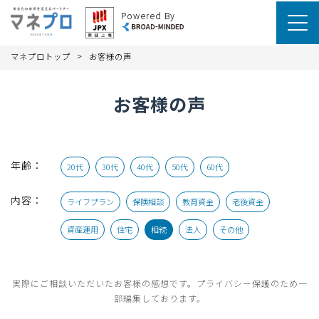
Powered By
>
マネプロトップ
お客様の声
お客様の声
年齢：
20代
30代
40代
50代
60代
内容：
ライフプラン
保険相談
教育資金
老後資金
資産運用
住宅
相続
法人
その他
実際にご相談いただいたお客様の感想です。プライバシー保護のため一
部編集しております。