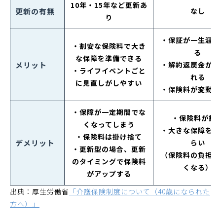
10年・15年など更新あ
更新の有無
なし
り
・保証が一生涯持
・割安な保険料で大き
る
な保障を準備できる
メリット
・解約返戻金が受
・ライフイベントごと
れる
に見直しがしやすい
・保険料が変動し
・保障が一定期間でな
・保険料が割
くなってしまう
・大きな保障を持
・保険料は掛け捨て
デメリット
らい
・更新型の場合、更新
（保険料の負担が
のタイミングで保険料
くなる）
がアップする
出典：厚生労働省
「介護保険制度について（40歳になられた
方へ）」