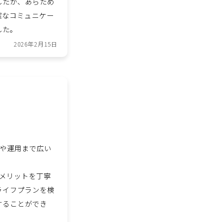
したが、あらため
確なコミュニケー
した。
2026年2月15日
金や運用まで広い
メリットを丁寧
ライフプランを検
することができ