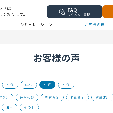
ンドは
FAQ
しております。
よくあるご質問
シミュレーション
お客様の声
お客様の声
30代
40代
50代
60代
プラン
保険相談
教育資金
老後資金
資産運用
法人
その他