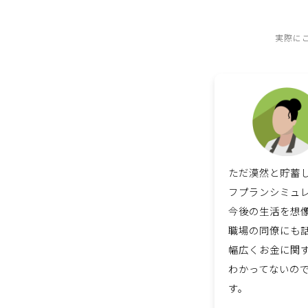
実際に
ただ漠然と貯蓄
フプランシミュ
今後の生活を想
職場の同僚にも
幅広くお金に関
わかってないの
す。