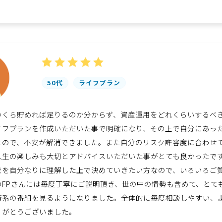
50代
ライフプラン
いくら貯めれば足りるのか分からず、資産運用をどれくらいするべ
イフプランを作成いただいた事で明確になり、その上で自分にあっ
たので、不安が解消できました。また自分のリスク許容度に合わせ
人生の楽しみも大切とアドバイスいただいた事がとても良かったで
景を自分なりに理解した上で決めていきたい方なので、いろいろご
のFPさんには毎度丁寧にご説明頂き、世の中の情勢も含めて、とて
済系の番組を見るようになりました。全体的に毎度相談しやすい、
りがとうございました。