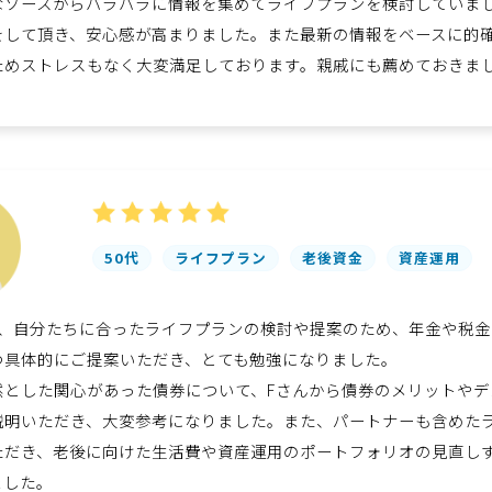
なソースからバラバラに情報を集めてライフプランを検討していま
をして頂き、安心感が高まりました。また最新の情報をベースに的
ためストレスもなく大変満足しております。親戚にも薦めておきま
50代
ライフプラン
老後資金
資産運用
ら、自分たちに合ったライフプランの検討や提案のため、年金や税
つ具体的にご提案いただき、とても勉強になりました。
然とした関心があった債券について、Fさんから債券のメリットやデ
説明いただき、大変参考になりました。また、パートナーも含めた
ただき、老後に向けた生活費や資産運用のポートフォリオの見直し
ました。