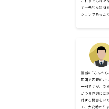
これまでも様々
て一元的な診断
ションであった
担当のFさんか
範囲で客観的か
一例ですが、漠
かつ具体的にご
討する機会をい
て、大変助かり