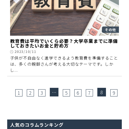
その他
教育費は平均でいくら必要？大学卒業までに準備
しておきたいお金と貯め方
2023/10/11
子供が不自由なく進学できるよう教育費を準備すること
は、多くの親御さんが考える大切なテーマです。しか
し...
…
8
1
2
3
5
6
7
9
人気のコラムランキング