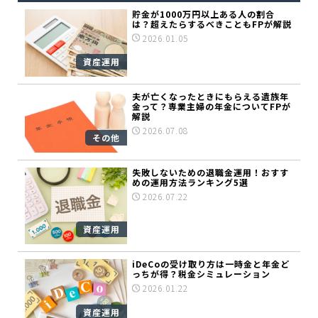
貯金が1000万円以上ある人の割合
は？超えたらするべきこともFPが解説
2026.01.05
資産運用
夫が亡くなったときにもらえる遺族年
金って？専業主婦の年金についてFPが
解説
2026.07.08
その他
失敗しないための退職金運用！おすす
めの運用方法ランキング5選
2026.07.22
資産運用
iDeCoの受け取り方は一時金と年金ど
っちが得？税金シミュレーション
2026.01.22
資産運用