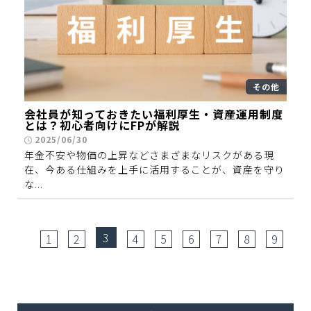
その他
会社員が知っておきたい福利厚生・資産運用制度
とは？初心者向けにFPが解説
2025/06/30
年金不安や物価の上昇などさまざまなリスクがある現
在、今ある仕組みを上手に活用することが、資産を守り
な...
3
1
2
4
5
6
7
8
9