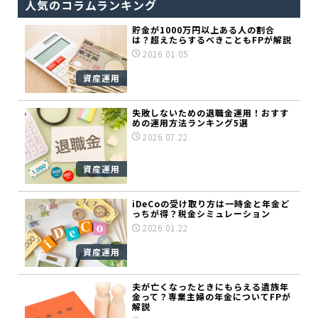
人気のコラムランキング
貯金が1000万円以上ある人の割合
は？超えたらするべきこともFPが解説
2026.01.05
資産運用
失敗しないための退職金運用！おすす
めの運用方法ランキング5選
2026.07.22
資産運用
iDeCoの受け取り方は一時金と年金ど
っちが得？税金シミュレーション
2026.01.22
資産運用
夫が亡くなったときにもらえる遺族年
金って？専業主婦の年金についてFPが
解説