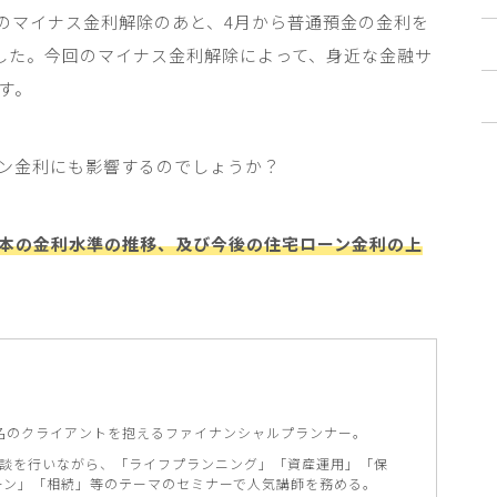
のマイナス金利解除のあと、
4
月から普通預金の金利を
した。今回のマイナス金利解除によって、身近な金融サ
す。
ン金利にも影響するのでしょうか？
本の金利水準の推移、及び今後の住宅ローン金利の上
300名のクライアントを抱えるファイナンシャルプランナー。
相談を行いながら、「ライフプランニング」「資産運用」「保
ーン」「相続」等のテーマのセミナーで人気講師を務める。