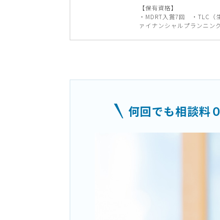
【保有資格】
・MDRT入賞7回 ・TLC
ァイナンシャルプランニン
何回でも相談料