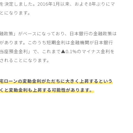
を決定しました。
2016
年
1
月以来、およそ
8
年ぶりにマ
とになります。
融政策」がベースになっており、日本銀行の金融政策は
があります。このうち短期金利は金融機関が日本銀行
当座預金金利」で、これまで▲
0.1%
のマイナス金利を
されることになります。
宅ローンの変動金利がただちに大きく上昇するという
くと変動金利も上昇する可能性があります。