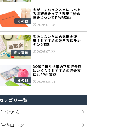
夫が亡くなったときにもらえ
る遺族年金って？専業主婦の
年金についてFPが解説
その他
2026.07.08
失敗しないための退職金運
用！おすすめの運用方法ラン
キング5選
2026.07.22
資産運用
30代子持ち世帯の平均貯金額
はいくら？おすすめの貯金方
法もFPが解説
その他
2026.08.04
カテゴリ一覧
生命保険
住宅ローン