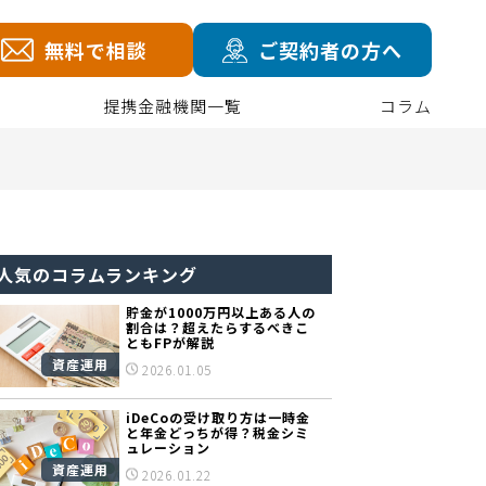
無料で相談
ご契約者の方へ
提携金融機関一覧
コラム
人気のコラムランキング
貯金が1000万円以上ある人の
割合は？超えたらするべきこ
ともFPが解説
資産運用
2026.01.05
iDeCoの受け取り方は一時金
と年金どっちが得？税金シミ
ュレーション
資産運用
2026.01.22