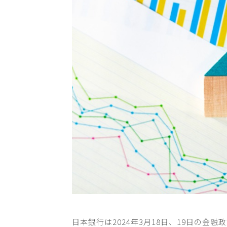
日本銀行は
2024
年
3
月
18
日、
19
日の金融政