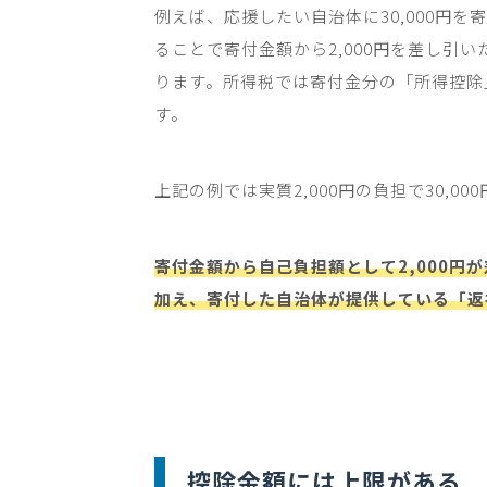
例えば、応援したい自治体に
30,000
円を寄
ることで寄付金額から
2,000
円を差し引い
ります。所得税では寄付金分の「所得控除
す。
上記の例では実質
2,000
円の負担で
30,000
寄付金額から自己負担額として2,000円
加え、寄付した自治体が提供している「返
控除金額には上限がある