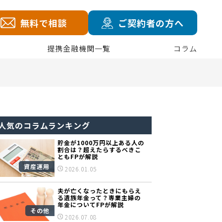
無料で相談
ご契約者の方へ
提携金融機関一覧
コラム
人気のコラムランキング
貯金が1000万円以上ある人の
割合は？超えたらするべきこ
ともFPが解説
資産運用
2026.01.05
夫が亡くなったときにもらえ
る遺族年金って？専業主婦の
年金についてFPが解説
その他
2026.07.08