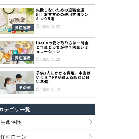
失敗しないための退職金運
用！おすすめの運用方法ラン
キング5選
2026.07.22
資産運用
iDeCoの受け取り方は一時金
と年金どっちが得？税金シミ
ュレーション
資産運用
2026.01.22
子供1人にかかる費用、本当は
いくら？FPが教える総額と賢
い準備
その他
2026.02.12
カテゴリ一覧
生命保険
住宅ローン