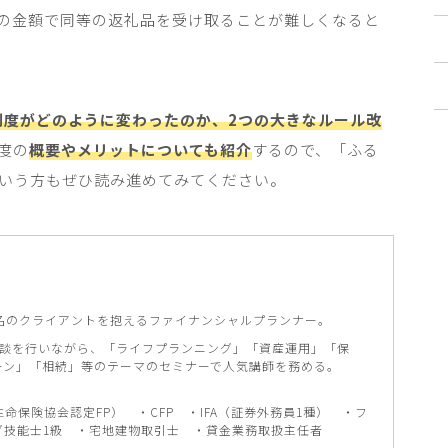
の金額で同等の返礼品を受け取ることが難しくなると
制度がどのように変わったのか、2つの大きなルール改
度の
概要やメリットについても紹介
するので、「ふる
いう方もぜひ読み進めてみてください。
300名のクライアントを抱えるファイナンシャルプランナー。
相談を行いながら、「ライフプランニング」「資産運用」「保
ーン」「相続」等のテーマのセミナーで人気講師を務める。
（生命保険協会認定FP） ・CFP ・IFA（証券外務員1種） ・フ
グ技能士1級 ・宅地建物取引士 ・貸金業務取扱主任者