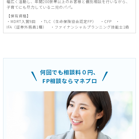
幅広く活動し、年間200世帯以上のお客様と個別相談を行いながら、
子育てにも尽力している二児のパパ。
【保有資格】
・MDRT入賞9回 ・TLC（生命保険協会認定FP） ・CFP ・
IFA（証券外務員1種） ・ファイナンシャルプランニング技能士1級
何回でも相談料０円、
FP相談ならマネプロ