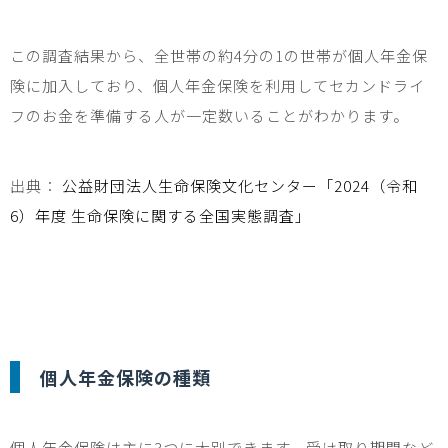
この調査結果から、全世帯の約
4
分の
1
の世帯が個人年金保
険に加入しており、個人年金保険を利用してセカンドライ
フのお金を準備する人が一定数いることがわかります。
出典：
公益財団法人生命保険文化センター「
2024
（令和
6
）年度 生命保険に関する全国実態調査」
個人年金保険の種類
個人年金保険は主に
3
つに大別できます。受け取り期間など