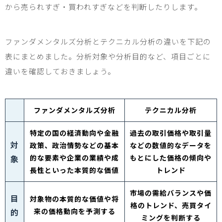
から売られすぎ・買われすぎなどを判断したりします。
ファンダメンタルズ分析とテクニカル分析の違いを下記の
表にまとめました。分析対象や分析目的など、項目ごとに
違いを確認しておきましょう。
ファンダメンタルズ分析
テクニカル分析
特定の国の経済動向や金融
過去の取引価格や取引量
対
政策、政治情勢などの基本
などの数値的なデータを
象
的な要素や企業の業績や成
もとにした価格の傾向や
長性といった本質的な価値
トレンド
市場の需給バランスや価
目
対象物の本質的な価値や将
格のトレンド、売買タイ
的
来の価格動向を予測する
ミングを判断する