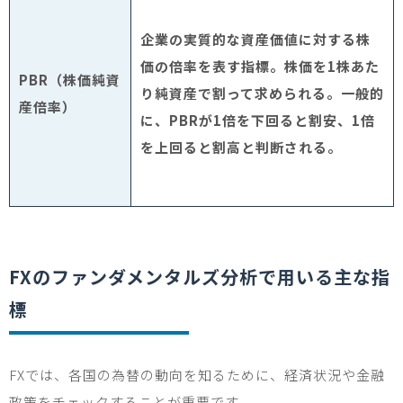
企業の実質的な資産価値に対する株
価の倍率を表す指標。株価を
1
株あた
PBR
（株価純資
り純資産で割って求められる。一般的
産倍率）
に、
PBR
が
1
倍を下回ると割安、
1
倍
を上回ると割高と判断される。
FX
のファンダメンタルズ分析で用いる主な指
標
FX
では、各国の為替の動向を知るために、経済状況や金融
政策をチェックすることが重要です。