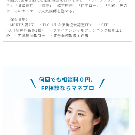
グ」「資産運用」「保険」「確定申告」「住宅ローン」「相続」等の
テーマのセミナーで人気講師を務める。
【保有資格】
・MDRT入賞7回 ・TLC（生命保険協会認定FP） ・CFP ・
IFA（証券外務員1種） ・ファイナンシャルプランニング技能士1
級 ・宅地建物取引士 ・貸金業務取扱主任者
何回でも相談料０円、
FP相談ならマネプロ