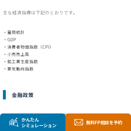
主な経済指標は下記のとおりです。
・雇用統計
・GDP
・消費者物価指数（
CPI
）
・小売売上高
・鉱工業生産指数
・景気動向指数
金融政策
金融政策とは、各国の中央銀行が経済の成長や物価の安定
かんたん
無料FP相談を予約
などを目的として行う政策のことです。
シミュレーション