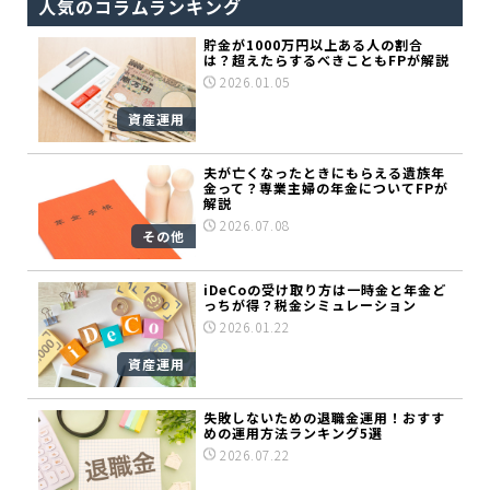
人気のコラムランキング
貯金が1000万円以上ある人の割合
は？超えたらするべきこともFPが解説
2026.01.05
資産運用
夫が亡くなったときにもらえる遺族年
金って？専業主婦の年金についてFPが
解説
2026.07.08
その他
iDeCoの受け取り方は一時金と年金ど
っちが得？税金シミュレーション
2026.01.22
資産運用
失敗しないための退職金運用！おすす
めの運用方法ランキング5選
2026.07.22