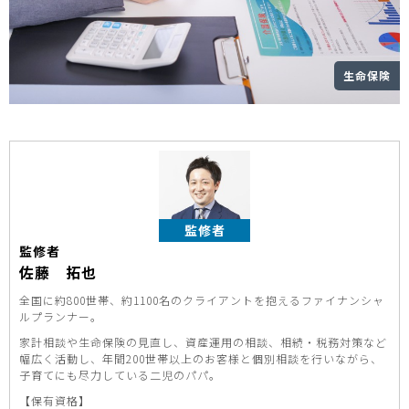
生命保険
監修者
監修者
佐藤 拓也
全国に約800世帯、約1100名のクライアントを抱えるファイナンシャ
ルプランナー。
家計相談や生命保険の見直し、資産運用の相談、相続・税務対策など
幅広く活動し、年間200世帯以上のお客様と個別相談を行いながら、
子育てにも尽力している二児のパパ。
【保有資格】