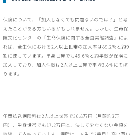
保険について、「加入しなくても問題ないのでは？」と考
えたことがある方もいるかもしれません。しかし、生命保
険文化センターの「生命保険に関する全国実態調査」によ
れば、全生保における
2
人以上世帯の加入率は
89.2
％と約
9
割に達しています。単身世帯でも
45.6
％と約半数が保険に
加入しており、加入件数は
2
人以上世帯で平均
3.8
件にのぼ
ります。
年間払込保険料は
2
人以上世帯で
36.8
万円（月額約
3
万
円）、単身世帯でも
17.2
万円と、決して少なくない金額を
継続して支払っています。保険は「人生で
2
番目に高い買い