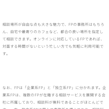
相談場所が自由な点も大きな魅力で、
FP
の事務所はもちろ
ん、自宅や最寄りのカフェなど、都合の良い場所を指定し
て相談できます。オンラインに対応している
FP
であれば、
対面する時間がないという忙しい方でも気軽に利用可能で
す。
なお、
FP
は「企業系
FP
」と「独立系
FP
」に分かれます。企
業系
FP
は、複数の
FP
が在籍する相談サービスを展開する会
社に所属しており、相談料が無料であることがほとんどで