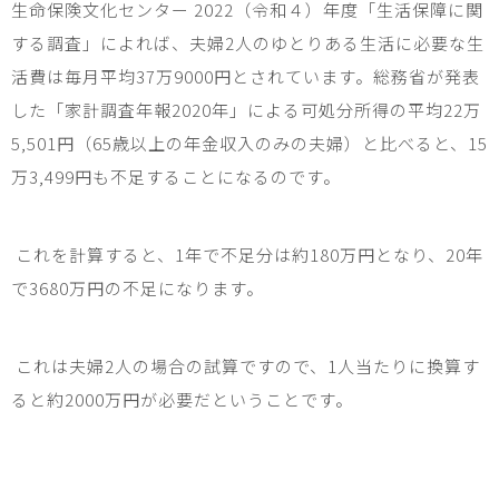
生命保険文化センター
2022
（令和４）年度「生活保障に関
する調査」によれば、夫婦
2
人のゆとりある生活に必要な生
活費は毎月平均
37
万
9000
円とされています。総務省が発表
した「家計調査年報
2020
年」による可処分所得の平均
22
万
5,501
円（
65
歳以上の年金収入のみの夫婦）と比べると、
15
万
3,499
円も不足することになるのです。
これを計算すると、
1
年で不足分は約
180
万円となり、
20
年
で
3680
万円の不足になります。
これは夫婦
2
人の場合の試算ですので、
1
人当たりに換算す
ると約
2000
万円が必要だということです。