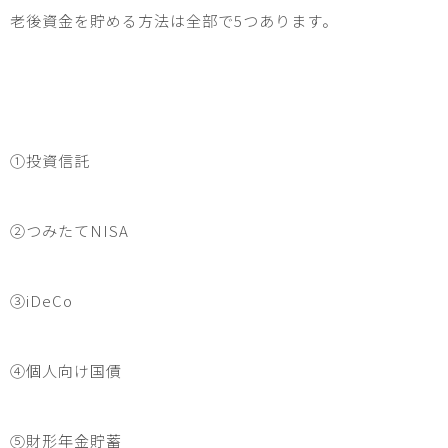
老後資金を貯める方法は全部で
5
つあります。
①投資信託
②つみたて
NISA
③iDeCo
④個人向け国債
⑤財形年金貯蓄