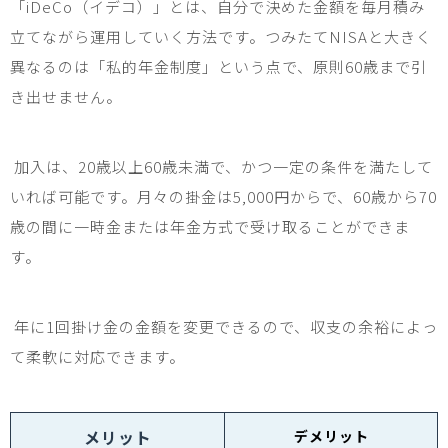
「
iDeCo
（イデコ）」とは、自分で決めた金額を毎月積み
立てながら運用していく方法です。つみたて
NISA
と大きく
異なるのは「私的年金制度」という点で、原則
60
歳まで引
き出せません。
加入は、
20
歳以上
60
歳未満で、かつ一定の条件を満たして
いれば可能です。月々の掛金は
5,000
円からで、
60
歳から
70
歳の間に一時金または年金方式で受け取ることができま
す。
年に
1
回掛け金の金額を変更できるので、収支の余裕によっ
て柔軟に対応できます。
メリット
デメリット