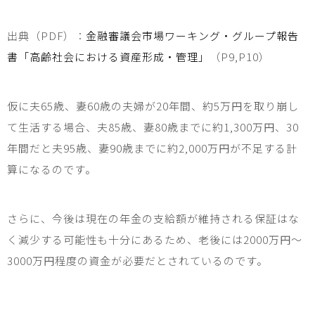
出典（
PDF
）：
金融審議会市場ワーキング・グループ報告
書「高齢社会における資産形成・管理」
（
P9,P10
）
仮に夫
65
歳、妻
60
歳の夫婦が
20
年間、約
5
万円を取り崩し
て生活する場合、夫
85
歳、妻
80
歳までに約
1,300
万円、
30
年間だと夫
95
歳、妻
90
歳までに約
2,000
万円が不足する計
算になるのです。
さらに、今後は現在の年金の支給額が維持される保証はな
く減少する可能性も十分にあるため、老後には
2000
万円〜
3000
万円程度の資金が必要だとされているのです。