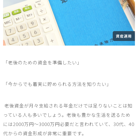
資産運用
「老後のための資金を準備したい」
「今からでも着実に貯められる方法を知りたい」
老後資金が月々支給される年金だけでは足りないことは知
っている人も多いでしょう。老後も豊かな生活を送るため
には
2000
万円〜
3000
万円必要だと言われていて、
30
代、
40
代からの資金形成が非常に重要です。