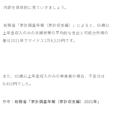
内訳を具体的に見ていきましょう。
総務省「家計調査年報（家計収支編）」によると、
65
歳以
上年金収入のみの夫婦世帯の平均的な支出と可処分所得の
差は
2021
年でマイナス
1
万
8,525
円です。
また、
65
歳以上年金収入のみの単身者の場合、不足分は
9,402
円でした。
参考：
総務省「家計調査年報（家計収支編）
2021
年」