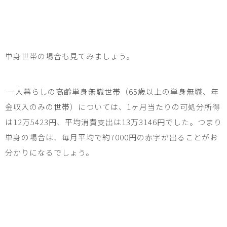
単身世帯の場合も見てみましょう。
一人暮らしの高齢単身無職世帯（
65
歳以上の単身無職、年
金収入のみの世帯）については、
1
ヶ月当たりの可処分所得
は
12
万
5423
円、平均消費支出は
13
万
3146
円でした。つまり
単身の場合は、毎月平均で約
7000
円の赤字が出ることがお
分かりになるでしょう。