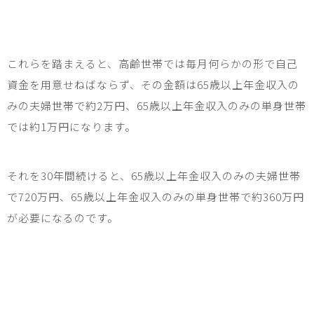
これらを踏まえると、高齢世帯では毎月何らかの形で自己
資金を用意せねばならず、その金額は
65
歳以上年金収入の
みの夫婦世帯で約
2
万円、
65
歳以上年金収入のみの単身世帯
では約
1
万円になります。
それを
30
年間続けると、
65
歳以上年金収入のみの夫婦世帯
で
720
万円、
65
歳以上年金収入のみの単身世帯で約
360
万円
が必要になるのです。