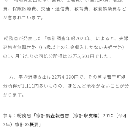
費、保険医療費、交通・通信費、教育費、教養娯楽費など
が含まれています。
総務省が発表した「家計調査年報
2020
年」によると、夫婦
高齢者無職世帯（
65
歳以上の年金収入しかない夫婦世帯）
の
1
ヶ月当たりの可処分所得は
22
万
5,501
円でした。
一方、平均消費支出は
22
万
4,390
円で、その差は若干可処
分所得が
1,111
円多いものの、ほとんど余裕がないことが分
かります。
参考：
総務省「家計調査報告書（家計収支編）2020（令和
2年）家計の概要」