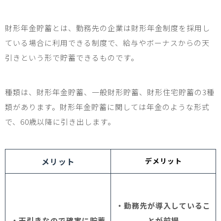
財形年金貯蓄とは、勤務先の企業は財形年金制度を採用し
ている場合に利用できる制度で、給与やボーナスからの天
引きという形で貯蓄できるものです。
種類は、財形年金貯蓄、一般財形貯蓄、財形住宅貯蓄の
3
種
類があります。財形年金貯蓄に関しては年金のような形式
で、
60
歳以降に引き出します。
メリット
デメリット
・勤務先が導入しているこ
・天引きなので確実に貯蓄
とが前提