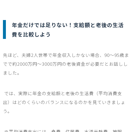
年金だけでは足りない！支給額と老後の生活
費を比較しよう
先ほど、夫婦
2
人世帯で年金収入しかない場合、
90
〜
95
歳ま
でで約
2000
万円〜
3000
万円の老後資金が必要だとお話しし
ました。
では、実際に年金の支給額と老後の生活費（平均消費支
出）はどのくらいのバランスになるのかを見ていきましょ
う。
※平均消費支出には、食費、住居費、水道光熱費、被服