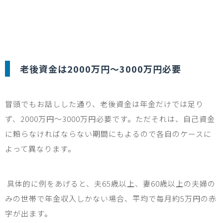
老後資金は
2000
万円〜
3000
万円必要
冒頭でもお話しした通り、老後資金は年金だけでは足り
ず、
2000
万円〜
3000
万円必要です。ただそれは、自己資金
に頼らなければならない期間にもよるので各自のケースに
よって異なります。
具体的に例をあげると、夫
65
歳以上、妻
60
歳以上の夫婦の
みの世帯で年金収入しかない場合、平均で毎月約
5
万円の赤
字が出ます。