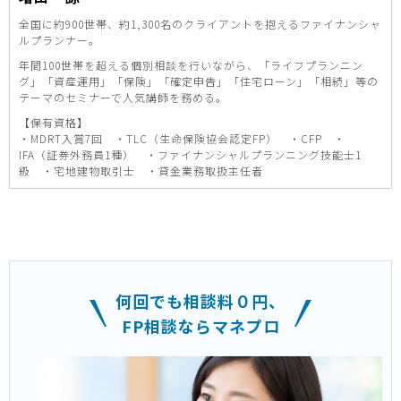
全国に約900世帯、約1,300名のクライアントを抱えるファイナンシャ
ルプランナー。
年間100世帯を超える個別相談を行いながら、「ライフプランニン
グ」「資産運用」「保険」「確定申告」「住宅ローン」「相続」等の
テーマのセミナーで人気講師を務める。
【保有資格】
・MDRT入賞7回 ・TLC（生命保険協会認定FP） ・CFP ・
IFA（証券外務員1種） ・ファイナンシャルプランニング技能士1
級 ・宅地建物取引士 ・貸金業務取扱主任者
何回でも相談料０円、
FP相談ならマネプロ