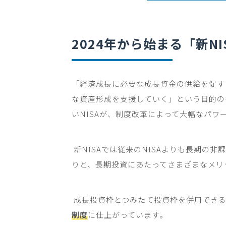
2024
年から始まる「新
NI
「経済成長に必要な成長資金の供給を促す
な資産形成を支援していく」という目的の
い
NISA
が、制度改革によって大幅なパワ
新
NISA
では従来の
NISA
よりも長期の非課
りと、長期投資にあたってさまざまなメリ
成長投資枠とつみたて投資枠を併用でき
制度
に仕上がっています。