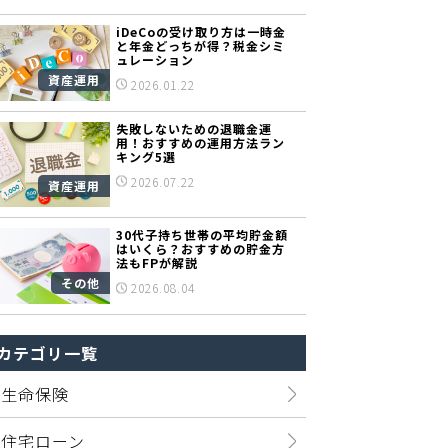
iDeCoの受け取り方は一時金
と年金どっちが得？税金シミ
ュレーション
資産運用
2026.01.22
失敗しないための退職金運
用！おすすめの運用方法ラン
キング5選
2026.07.22
資産運用
30代子持ち世帯の平均貯金額
はいくら？おすすめの貯金方
法もFPが解説
その他
2026.08.04
カテゴリ一覧
生命保険
住宅ローン