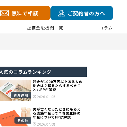
無料で相談
ご契約者の方へ
提携金融機関一覧
コラム
人気のコラムランキング
貯金が1000万円以上ある人の
割合は？超えたらするべきこ
ともFPが解説
資産運用
2026.01.05
夫が亡くなったときにもらえ
る遺族年金って？専業主婦の
年金についてFPが解説
その他
2026.07.08