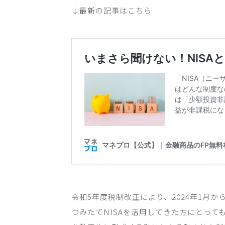
↓最新の記事はこちら
令和
5
年度税制改正により、
2024
年
1
月か
つみたて
NISA
を活用してきた方にとって