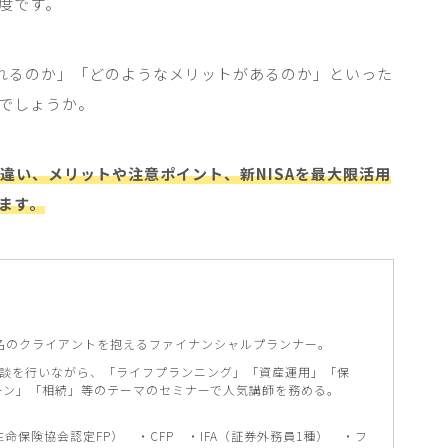
度です。
れるのか」「どのようなメリットがあるのか」といった
でしょうか。
との違い、メリットや注意ポイント、新NISAを最大限活用
ます。
300名のクライアントを抱えるファイナンシャルプランナー。
相談を行いながら、「ライフプランニング」「資産運用」「保
ーン」「相続」等のテーマのセミナーで人気講師を務める。
（生命保険協会認定FP） ・CFP ・IFA（証券外務員1種） ・フ