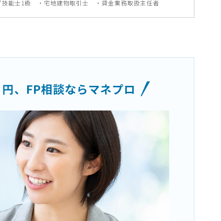
グ技能士1級 ・宅地建物取引士 ・貸金業務取扱主任者
０円、
FP相談ならマネプロ