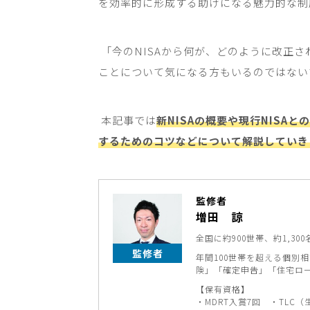
を効率的に形成する助けになる魅力的な制
「今の
NISA
から何が、どのように改正さ
ことについて気になる方もいるのではない
本記事では
新NISAの概要や現行NISA
するためのコツなどについて解説していき
監修者
増田 諒
全国に約900世帯、約1,
監修者
年間100世帯を超える個別
険」「確定申告」「住宅ロ
【保有資格】
・MDRT入賞7回 ・TLC