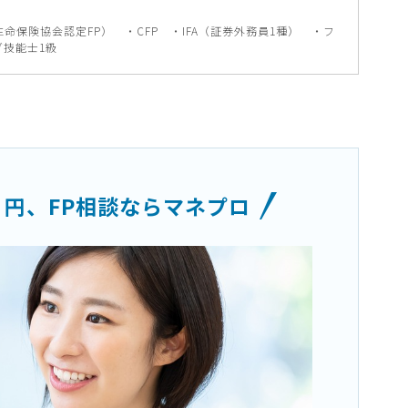
（生命保険協会認定FP） ・CFP ・IFA（証券外務員1種） ・フ
技能士1級
０円、
FP相談ならマネプロ