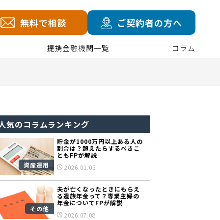
無料で相談
ご契約者の方へ
提携金融機関一覧
コラム
人気のコラムランキング
貯金が1000万円以上ある人の
割合は？超えたらするべきこ
ともFPが解説
資産運用
2026.01.05
夫が亡くなったときにもらえ
る遺族年金って？専業主婦の
年金についてFPが解説
その他
2026.07.08