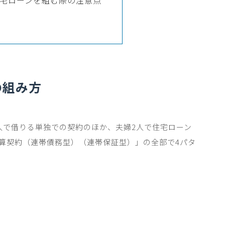
の組み方
人で借りる単独での契約のほか、夫婦
2
人で住宅ローン
算契約（連帯債務型）（連帯保証型）」の全部で
4
パタ