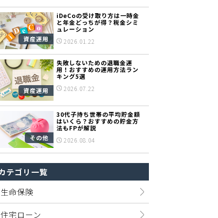
iDeCoの受け取り方は一時金
と年金どっちが得？税金シミ
ュレーション
資産運用
2026.01.22
失敗しないための退職金運
用！おすすめの運用方法ラン
キング5選
2026.07.22
資産運用
30代子持ち世帯の平均貯金額
はいくら？おすすめの貯金方
法もFPが解説
その他
2026.08.04
カテゴリ一覧
生命保険
住宅ローン