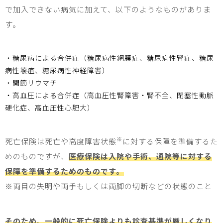
で加入できない病気に加えて、以下のようなものがありま
す。
・糖尿病による合併症（糖尿病性網膜症、糖尿病性腎症、糖尿
病性壊疽、糖尿病性神経障害）
・関節リウマチ
・高血圧による合併症（高血圧性腎障害・腎不全、閉塞性動脈
硬化症、高血圧性心肥大）
※
死亡保険は死亡や高度障害状態
に対する保障を準備するた
めのものですが、
医療保険は入院や手術、通院等に対する
保障を準備するためのものです。
※
両目の失明や両手もしくは両脚の切断などの状態のこと
そのため、一般的に死亡保険よりも診査基準が厳しくなり