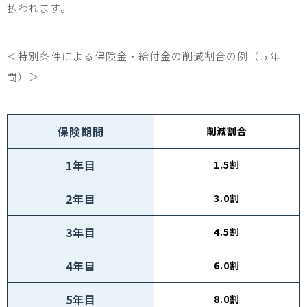
払われます。
＜特別条件による保険金・給付金の削減割合の例（５年
間）＞
保険期間
削減割合
1
年目
1.5
割
2
年目
3.0
割
3
年目
4.5
割
4
年目
6.0
割
5
年目
8.0
割