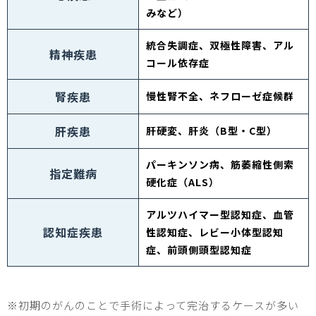
みなど）
統合失調症、双極性障害、アル
精神疾患
コール依存症
腎疾患
慢性腎不全、ネフローゼ症候群
肝疾患
肝硬変、肝炎（
B
型・
C
型）
パーキンソン病、筋萎縮性側索
指定難病
硬化症（
ALS
）
アルツハイマー型認知症、血管
認知症疾患
性認知症、レビー小体型認知
症、前頭側頭型認知症
※初期のがんのことで手術によって完治するケースが多い