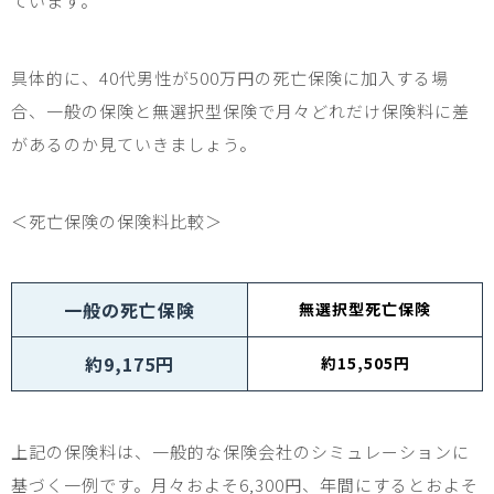
ています。
具体的に、
40
代男性が
500
万円の死亡保険に加入する場
合、一般の保険と無選択型保険で月々どれだけ保険料に差
があるのか見ていきましょう。
＜死亡保険の保険料比較＞
一般の死亡保険
無選択型死亡保険
約
9,175
円
約
15,505
円
上記の保険料は、一般的な保険会社のシミュレーションに
基づく一例です。月々およそ
6,300
円、年間にするとおよそ