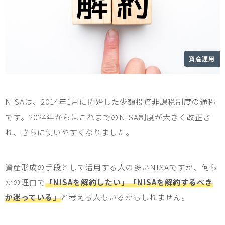
資産運用
NISA
は、
2014
年
1
月に開始した少額投資非課税制度の通称
です。
2024
年からはこれまでの
NISA
制度が大きく改正さ
れ、さらに使いやすくなりました。
資産形成の手段として活用する人の多い
NISA
ですが、何ら
かの理由で
「NISAを解約したい」「NISAを解約するべき
か迷っている」
と考える人もいるかもしれません。