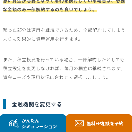
急に資金が必要となって解約を検討している場合は、必要
な金額のみ一部解約するのも良いでしょう。
残った部分は運用を継続できるため、全部解約してしまう
よりも効果的に資産運用を行えます。
また、積立投資を行っている場合、一部解約したとしても
積立設定を変更しなければ、毎月の積立は継続されます。
資金ニーズや運用状況に合わせて選択しましょう。
金融機関を変更する
かんたん
無料FP相談を予約
NISA口座で購入できる商品や手数料、サービスなどは金融
シミュレーション