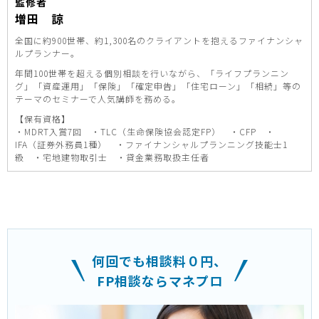
監修者
増田 諒
全国に約900世帯、約1,300名のクライアントを抱えるファイナンシャ
ルプランナー。
年間100世帯を超える個別相談を行いながら、「ライフプランニン
グ」「資産運用」「保険」「確定申告」「住宅ローン」「相続」等の
テーマのセミナーで人気講師を務める。
【保有資格】
・MDRT入賞7回 ・TLC（生命保険協会認定FP） ・CFP ・
IFA（証券外務員1種） ・ファイナンシャルプランニング技能士1
級 ・宅地建物取引士 ・貸金業務取扱主任者
何回でも相談料０円、
FP相談ならマネプロ