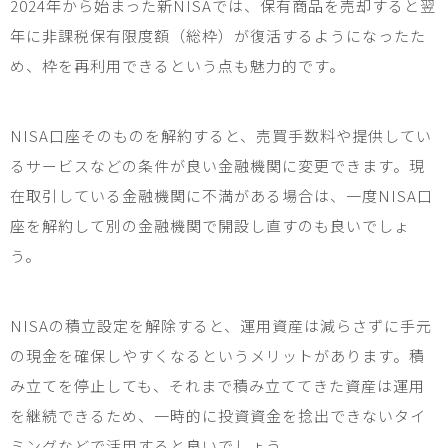
2024
年から始まった新
NISA
では、保有商品を売却すると翌
年に非課税保有限度額（総枠）が復活するようになったた
め、枠を再利用できるという点も魅力的です。
NISA
口座そのものを解約すると、売買手数料や提供してい
るサービスなどの条件が良い金融機関に変更できます。現
在取引している金融機関に不満がある場合は、一度
NISA
口
座を解約して別の金融機関で開設し直すのも良いでしょ
う。
NISA
の積立設定を解除すると、運用資産は減らさずに手元
の現金を確保しやすくなるというメリットがあります。積
み立てを停止しても、それまで積み立ててきた資産は運用
を継続できるため、一時的に投資資金を捻出できないタイ
ミングなどで活用すると良いでしょう。