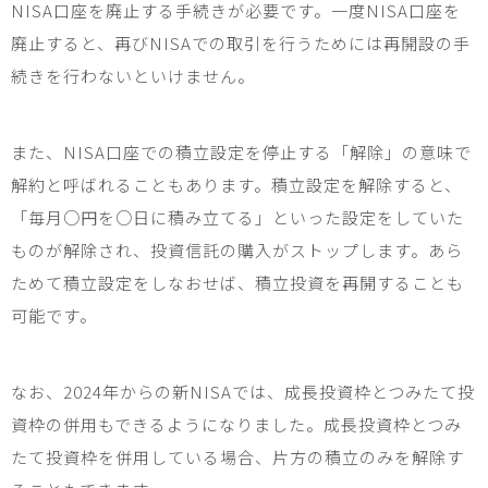
NISA
口座を廃止する手続きが必要です。一度
NISA
口座を
廃止すると、再び
NISA
での取引を行うためには再開設の手
続きを行わないといけません。
また、
NISA
口座での積立設定を停止する「解除」の意味で
解約と呼ばれることもあります。積立設定を解除すると、
「毎月○円を○日に積み立てる」といった設定をしていた
ものが解除され、投資信託の購入がストップします。あら
ためて積立設定をしなおせば、積立投資を再開することも
可能です。
なお、
2024
年からの新
NISA
では、成長投資枠とつみたて投
資枠の併用もできるようになりました。成長投資枠とつみ
たて投資枠を併用している場合、片方の積立のみを解除す