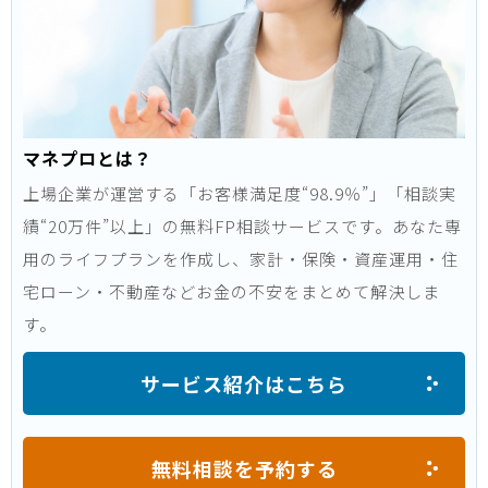
マネプロとは？
上場企業が運営する「お客様満足度“98.9％”」「相談実
績“20万件”以上」の無料FP相談サービスです。あなた専
用のライフプランを作成し、家計・保険・資産運用・住
宅ローン・不動産などお金の不安をまとめて解決しま
す。
サービス紹介はこちら
無料相談を予約する