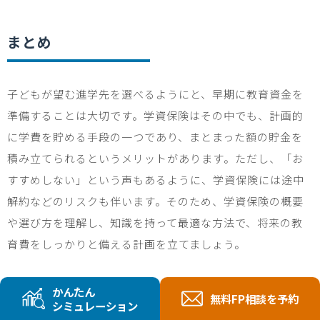
まとめ
子どもが望む進学先を選べるようにと、早期に教育資金を
準備することは大切です。学資保険はその中でも、計画的
に学費を貯める手段の一つであり、まとまった額の貯金を
積み立てられるというメリットがあります。ただし、「お
すすめしない」という声もあるように、学資保険には途中
解約などのリスクも伴います。そのため、学資保険の概要
や選び方を理解し、知識を持って最適な方法で、将来の教
育費をしっかりと備える計画を立てましょう。
かんたん
教育資金の準備は、今回紹介した終身保険、個人年金以外
無料FP相談を予約
シミュレーション
にも、投資信託など、選択肢は多岐にわたり、それぞれに