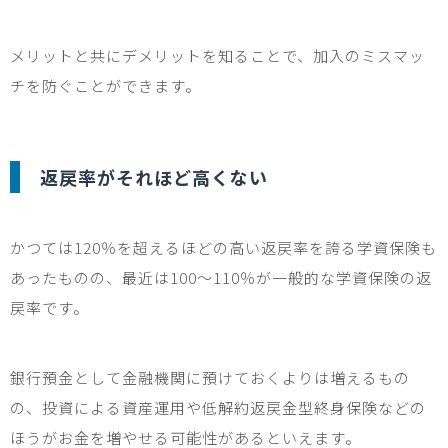
メリットと共にデメリットを知ることで、加入のミスマッ
チを防ぐことができます。
返戻率がそれほど高くない
かつては
120
％を超えるほどの高い返戻率を誇る学資保険も
あったものの、最近は
100
～
110
％が一般的な学資保険の返
戻率です。
銀行預金として金融機関に預けておくよりは増えるもの
の、投資による資産運用
や
低解約返戻金型
終身保険
など
の
ほうがお金を増やせる可能性があるといえます。