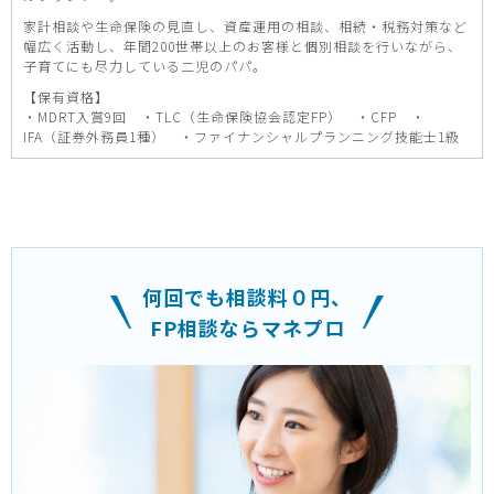
家計相談や生命保険の見直し、資産運用の相談、相続・税務対策など
幅広く活動し、年間200世帯以上のお客様と個別相談を行いながら、
子育てにも尽力している二児のパパ。
【保有資格】
・MDRT入賞9回 ・TLC（生命保険協会認定FP） ・CFP ・
IFA（証券外務員1種） ・ファイナンシャルプランニング技能士1級
何回でも相談料０円、
FP相談ならマネプロ