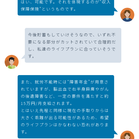
はい、可能です。それを体現するのが“収入
保障保険”というものです。
今後貯蓄もしていけそうなので、いずれ不
要になる部分がカットされていて合理的だ
し、私達のライフプランに合っていそうで
す。
また、就労不能時には“障害年金”が用意さ
れていますが、脳出血で右半身麻痺やがん
の後遺障害など、一定の要件を満たすと約
15万円/月支給されます。
とはいえ先程と同様に現在の手取りからは
大きく乖離が出る可能性があるため、希望
のライフプランはかなわない恐れがありま
す。