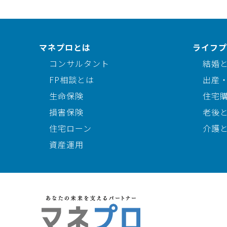
マネプロとは
ライフプ
コンサルタント
結婚
FP相談とは
出産
生命保険
住宅
損害保険
老後
住宅ローン
介護
資産運用