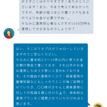
のですごく分かりやすです！ありがとうご
ざいます！また、今まで考えて来なかった
ですが、年齢が経つほど介護リスクもある
のでよりお金が必要ですね…。
ちなみに運用初心者なんですが1500万円も
運用して大丈夫なのでしょうか？
はい、そこはマネプロがフォローしていき
ますのでご安心ください。
ちなみに基本的に5～10年以内に使うお金
は銀行預金で置いておき、それ以外のお金
は運用したほうが良いと言われておりま
す。その理由や運用のリスク・資産運用の
基礎知識などもしっかりとこの後ご説明さ
せていたき、〇〇様がきちんと資産運用に
対しての知識を身に付けた上で、具体的な
運用プランをご提案させていただければと
思います。